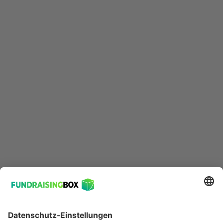
ForTomorrow setzt auf Digital
Fundraising – für die Umwelt
Da sich die Erde bereits so stark erhitzt hat, reiche es
nicht mehr aus nur einen einzigen Flug zu
kompensieren, so von Heusinger. Jeder einzelne müsse
schnellstmöglich klimaneutral leben. Doch das ist gar
nicht so einfach: Immerhin sind wir alle von
öffentlicher Infrastruktur abhängig und emittieren
dadurch CO2. Die Klima-Abos setzen genau da an,
denn mit den Spenden kann der eigene Fußabdruck
reduziert werden. ForTomorrow setzt dabei auf eine
rein digitale Fundraising-Strategie mit der
FundraisingBox, denn: “
Jedes Blatt Papier war einmal
ein Baum.
”, wie es von Heusinger auf den Punkt
bringt.