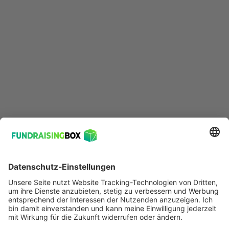
identifiziere die Kampagne mit dem höchsten ROI.“ –
natürlich müssten hier auch noch die entsprechenden
Daten eingefügt werden (aber Achtung: bitte
anonymisiert!).
Beispiel 3: Erstelle Postings für unsere Social-
Media-Seiten.
Auch hier ist der Prompt viel zu generisch. Es ist
wichtig, dass die KI mehr Informationen erhält, da die
Antworten sonst ziemlich sicher unbrauchbar sind.
Verbesserungsvorschlag:
„Erstelle inspirierende und informative Social-Media-
Beiträge über Umweltschutz, die junge Erwachsene
ansprechen, unter Beibehaltung unseres optimistischen
und handlungsorientierten Markentons.“