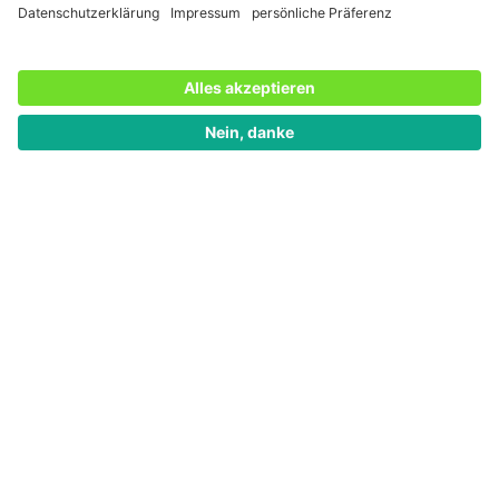
Prompts für Bild- und Video-KI
Neulich hat OpenAI einen ersten Einblick in ihre neue
Video-KI Sora gegeben. In dem unten verlinkten Video
sieht man nicht nur die Ergebnisse, sondern auch die
vorangegangenen Prompts. Diese sind erstaunlich
detailliert und lesen sich eigentlich schon wie
literarische Prosa. Ähnlich ist das bei der Generierung
von Bildern mittels KI: Auch hier braucht es vorab eine
exakte Vorstellung (also viel Fantasie) und die
Fähigkeit, diese sprachlich exakt auszudrücken.