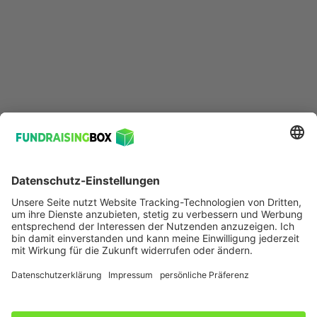
© 2026 FundraisingBox
Développé avec le 💚
Pour un plus grand impact social dans le monde.