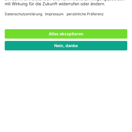
Textprofi. Ob Ratgebertexte, Newsletter oder kreative
Headlines − als Wortejongleur kümmert er sich um
alles, was mit Texten zu tun hat. Er bringt vielfältige
Erfahrungen aus den Bereichen Content und Online
Marketing mit − sowohl aus der Agentur- als auch aus
der Unternehmenspraxis. Doch eines hatte er bisher
nicht: „Endlich kann ich über ein Produkt und ein
Unternehmen schreiben, mit dessen Werten ich mich zu
100 Prozent identifizieren kann. Das macht das
Schreiben besonders leicht.”
Zur Person
Mehr von diesem*dieser Autor*in