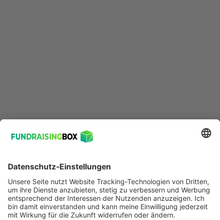
In einem
browserbasierten CRM mit inkludiertem Aufgaben-
Management
wissen alle Mitarbeitenden, wer was wann zu machen
hat. Sobald eine E-Mail in der gemeinsamen Inbox
eingeht, wird automatisch eine Aufgabe erzeugt, die
einem*r Mitarbeiter*in zugewiesen werden kann. So
kann auch bei räumlicher Entfernung perfekt im Team
zusammengearbeitet werden. Dabei kann auf
vorformulierte Antworten und Vorlagen
zurückgegriffen werden, um Zeit zu sparen.
Die Änderung des Abbuchungsrhythmus kann einfach
im selben System erledigt werden und wird dann bei
der nächsten Buchung automatisch wunschgemäß
gebucht.