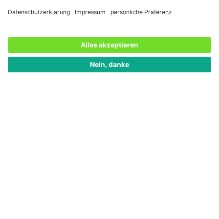
7. Datenqualität
Szenario:
Die Organisation plant ihr nächstes Brief-Mailing und
möchte auch alle Online-Spender*innen adressieren.
Viele Briefe kommen aber ungeöffnet zurück, weil die
Adresse nicht stimmt. Diese erzeugen nicht nur
vermeidbare Kosten, sondern müssen auch händisch
nachbearbeitet werden: Jemand muss die korrekte
Adresse recherchieren und sie im CRM bzw. der
Datenbank ändern. Ist die Adresse des Spendenden
nicht eindeutig recherchierbar, ist er für das Mailing-
Programm verloren.
Dasselbe kann auch beim IBAN passieren: Manchmal
vertippen sich Spender*innen. Der falsche IBAN
erzeugt dann womöglich Rückbuchungskosten bei der
Bank und die Spende kann nicht gebucht werden.