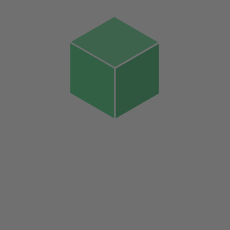
Innovation
Weitere laden
(0 / 71)
FundraisingBox
Unternehmen
Ressourcen