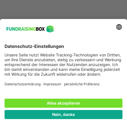
veranschaulichen. Deine Spender*innen wissen
dadurch ganz genau, wofür ihre Spende eingesetzt
werden kann und haben mehr Bezug zu Deinen
Projekten.
Hier haben wir zwei gute, ansprechende Beispiele für
Charity Shops
für Dich:
Im
Spendenshop von action medeor
können
symbolisch Hygienekits, Medikamente u.v.m.
gespendet werden.
Im
Spendenshop des Kinderhospiz München
kann man
Therapieliegen und Co. helfen.