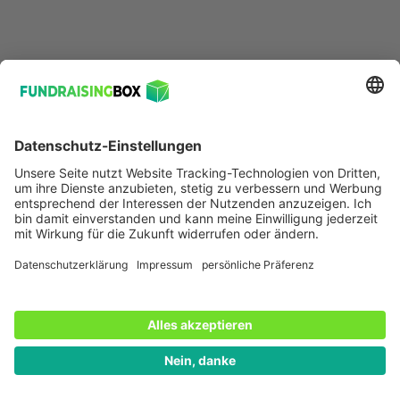
Giving-Tuesday-Kampagne sein kann:
Smart-Tags für gezielte Ansprache:
Der
Spendenaufruf richtet sich sowohl an neue
Unterstützer*
innen als auch an Spender*
innen aus
dem Vorjahr. Mit den Smart-Tags der
FundraisingBox filtert die Stiftung beide Gruppen
gezielt heraus – etwa mit gespeicherten
Suchanfragen wie „GT-Spender*innen 2025“.
Auf dieser Basis lassen sich maßgeschneiderte
Teaser-Newsletter, individuelle Dankes-Mails oder
Projekt-Updates an die richtige Zielgruppe
versenden. Gleichzeitig erleichtern Smart-Tags die
interne Analyse und die Planung für die nächste
Kampagne.
E-Mail-Tools & Templates für Effizienz und
Wiedererkennung:
Um die Vorjahres-
Spender*innen erneut zu erreichen, setzt die
Stiftung zusätzlich auf die E-Mail-Tools und